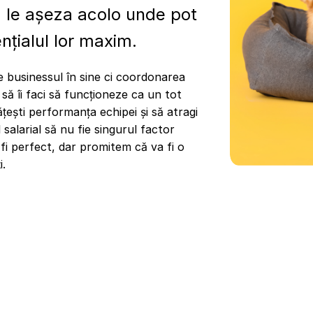
a le așeza acolo unde pot
țialul lor maxim.
e businessul în sine ci coordonarea
, să îi faci să funcționeze ca un tot
ești performanța echipei și să atragi
 salarial să nu fie singurul factor
fi perfect, dar promitem că va fi o
i.