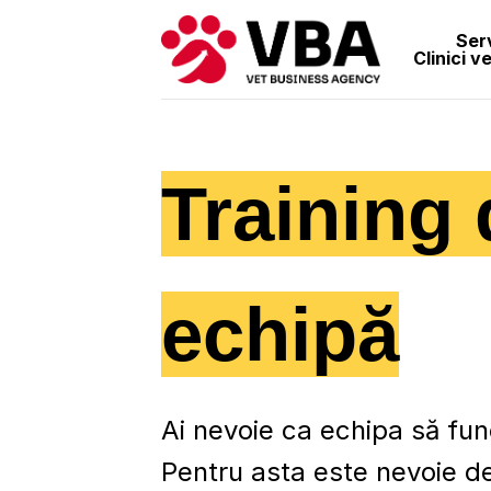
Skip
to
Serv
Clinici v
content
Training 
echipă
Ai nevoie ca echipa să fun
Pentru asta este nevoie de