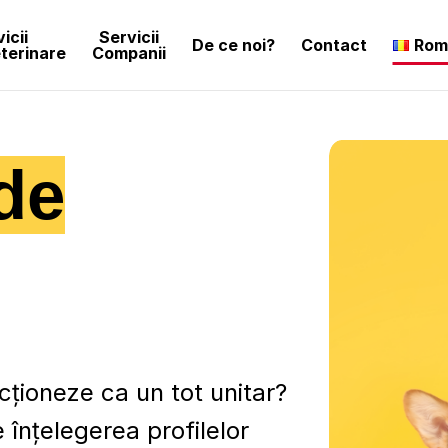
icii
Servicii
De ce noi?
Contact
Rom
eterinare
Companii
de
cționeze ca un tot unitar?
 înțelegerea profilelor